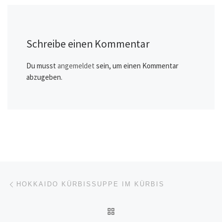
Schreibe einen Kommentar
Du musst
angemeldet
sein, um einen Kommentar
abzugeben.
Beitragsnavigation
Vorheriger Beitrag
HOKKAIDO KÜRBISSUPPE IM KÜRBIS
ZURÜCK ZUR BEITRAGSL