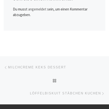
Du musst
angemeldet
sein, um einen Kommentar
abzugeben.
Beitragsnavigation
Vorheriger Beitrag
MILCHCREME KEKS DESSERT
ZURÜCK ZUR BEITRAGSL
Nä
LÖFFELBISKUIT STÄBCHEN KUCHEN