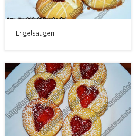
Engelsaugen
Zutaten für Linzer Plätzchen Für den Teig250g Mehl1EL.
Rumaroma80g Zucker1 Päck. Vanilearoma130g Butter1 Eigelb Für
die FüllungErdbeermarmelade Zum bestreuenPuderzucker
Zubereitung Zutaten für den Teig in eine Schüssel geben und zu
einem Teig verkneten. Dann den Teig in Frischhaltefolie wickeln
und für 1 Stunde in den Kühlschrank stellen. Nach dem kühlen […]