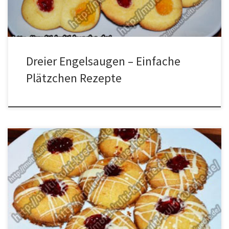
und etwas mit der Hand kneten. Aus dem […]
Dreier Engelsaugen – Einfache
Plätzchen Rezepte
Zutaten für die Engelsaugen 250g Mehl200g Butter2 Eigelb50g
Zucker20 Puderzucker1 Päckchen Vanillezucker1
ZitronenschaleHimbeereJohannisbeerkonfitüreWeiße Schokolade
zum Dekorieren Zubereitung Alle Zutaten zusammen zu einem
glatten Teig verkneten. Jetzt noch etwas mit der Hand weiter
kneten. Den Teig in Frischhaltefolie wickeln und für 2 – 3 Stunden in
den Kühlschrank legen. Den Teig […]