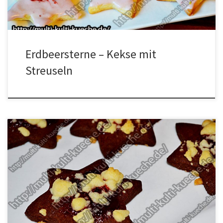
Erdbeersterne – Kekse mit
Streuseln
Zutaten Schoko Kekse mit Streuseln Für den Teig2 Eier500g
Mehl50g Backkakao1 Backpulver160g Zucker250g Butter Zum
bestreichenErdbeermarmelade Für die Streusel130g Mehl90g
Butter40g Zucker1 Vanillezucker Zubereitung Alle Zutaten für den
Teig miteinander vermischen. Den Teig in Frischhaltefolie wickeln
und für 1 Stunde in den Kühlschrank legen. In der Zwischenzeit aus
den Streusel […]