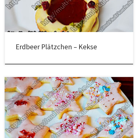
verkneten. Den Teig dann in Frischhaltefolie wickeln und für 1
Stunde in den Kühlschrank legen. […]
Erdbeer Plätzchen – Kekse
Zutaten für Erdbeersterne Zubereitung Aus dem Mehl, der Butter,
dein Eiern und dem Zucker einen Teig herstellen. Den Keksteig in
die Frischhaltefolie wickeln und für 1 Stunde in den Kühlschrank
legen. Nach der Kühlzeit den Teig auf einer bemehlten
Arbeitsfläche kurz kneten und dann ausrollen. Danach aus dem
Teig Sterne […]