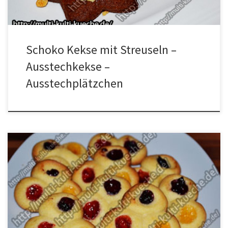
Schoko Kekse mit Streuseln –
Ausstechkekse –
Ausstechplätzchen
Zutaten für Dreier Engelsaugen 250g Mehl200g Butter2 Eigelb50g
Zucker20 Puderzucker1 Päckchen
VanillezuckerAprikosenErdbeerHeidelbeermarmelade
Zubereitung Alle Zutaten zusammen zu einem glatten Teig
verkenten. Den Teig in Frischhaltefolie wickeln und für 2 – 3
Stunden in den Kühlschrank legen. Den Teig aus der Folie holen