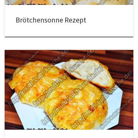
Brötchensonne Rezept
Zutaten für Käsebrötchen Rezept 1 Eiweißca. 500g Mehl1 Würfel
Hefe50g Butter200g Gouda (gerieben)14 Goudascheiben250 ml
warmes Wasser1 EL Milch1 EL Salz und Zucker Zubereitung für
Käsebrötchen Rezept Mehl, im Wasser aufgelöste Hefe, Salz und
Zucker in eine Schüssel geben und vermischen. Die Butter und den
Käse dazugeben. Falls der Teig […]