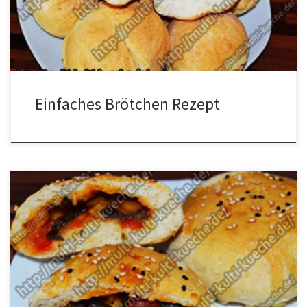
und gehen lassen. Danach noch einmal durchkneten. Zu einer
Wurst formen und in Scheiben […]
Einfaches Brötchen Rezept
Zutaten für Brötchen mit Auberginenfüllung 1 Ei500g Mehl1 Würfel
Hefe200 ml warmes Wasser1/2 Dose gehackte
TomatePaprikapulver edelsüßes150 ml Buttermilch2 EL
MilchOlivenölPetersilie400g
AuberginenSchwarzkümmelSesamsamen1 Eigelb1 rote Paprika3
ZwiebelnSalzPfeffer Zubereitung für Brötchen mit
Auberginenfüllung Das Gemüse klein schneiden. Aus Mehl, im
Wasser aufgelöster Hefe, 1 Ei, Buttermilch und Salz einen Teig