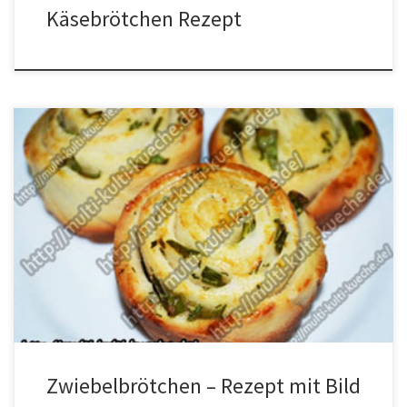
Käsebrötchen Rezept
Zutaten für Zwiebelbrötchen 2 Eier1 kg Mehl340 ml Milch170 ml
Öl3 EL. Zucker2 EL. Salz1 Würfel HefeLauchzwiebeletwas ÖlDill
Zubereitung für Zwiebelbrötchen Aus in Milch aufgelöster Hefe, Öl,
Eiweiß, Zucker, Salz, und Mehl einen Teig herstellen. Den Teig auf
ein bemehlte Arbeitsfläche geben und noch einmal kneten. Mit
einer Schüssel bedecken […]
Zwiebelbrötchen – Rezept mit Bild