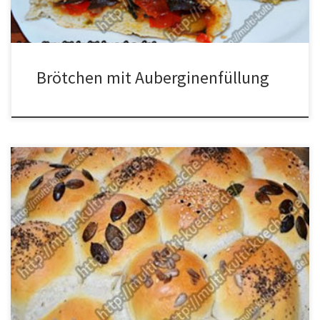
herstellen. Den […]
Brötchen mit Auberginenfüllung
Zutaten für Brötchensonne 1 Würfel Hefe350ml warmes Wasser1
TL. Zucker750g MehlSalz8 EL. Öl1 Eietwas
MilchSesamMohnSonnenblumenkernerKürbiskerner Zubereitung
für Brötchensonne Aus Mehl, im Wasser aufgelöste Hefe, Öl, Salz
und Zucker einen Teig herstellen. Den Teig auf eine bemehlte
Arbeitsfläche geben und noch mal etwas kneten. Mit einer
Schüssel bedecken und ca. 40 […]