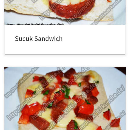
Anleitung für Sucuk Sandwich Weitere […]
Sucuk Sandwich
Zutaten Liste für 9 Stück Toast mit Sucuk 9 Scheiben American
Sandwich1/2 rote Paprika2 Mozzarellaetwas
PetersilieSucuk (Knoblauchwurst) Zubereitung für Toast mit Sucuk
und Mozzarella Alles klein schneiden. Die Brotscheiben auf ein mit
Backpapier belegtes Blech legen. Anschließend mit dem Sucuk
(Knoblauchwurst), der Paprika, und dem Mozzarella belegen, zum
Schluss noch etwas Petersilie darüber […]