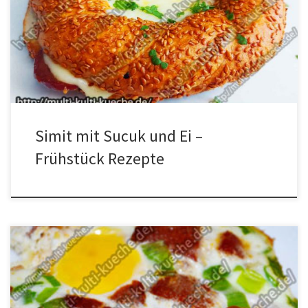
Zubereitung für Simit mit Sucuk und Ei Den Simit durchschneiden,
vom Käse und Sucuk einen Teil in Würfel und den Rest in Scheiben
schneiden. Die Sucukscheiben in eine Pfanne geben und von
beiden Seiten braten. Den Herd dabei […]
Simit mit Sucuk und Ei –
Frühstück Rezepte
Zutaten für Eier mit Sucuk aus dem Ofen 1/2
Sucuk (Knoblauchwurst)Lauchzwiebelnetwas Salz Zubereitung für
Eier mit Sucuk aus dem Ofen Den Sucuk und die Lauchzwiebeln