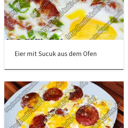
klein schneiden. Die Form einfetten. 5 Eier in die Form geben, den
Knoblauchwurst dazu geben, mit den restlichen Eiern bedecken,
mit etwas Salz würzen und die Lauchzwiebeln […]
Eier mit Sucuk aus dem Ofen
Zutaten für Spiegelei mit Sucuk 1/2 Sucuk (Knoblauchwurst)6
EierSalz Zubereitung für Spiegelei mit Sucuk Den Sucuk pellen und
in Scheiben schneiden, und in die Pfanne legen. Unter
mehrmaligem wenden von beiden Seiten braten. Wer möchte
kann auch etwas Öl in die Pfanne geben, wir machen es eigentlich