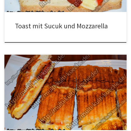
Toast mit Sucuk und Mozzarella
Zutaten für Türkischer Sucuk Eier Toast 1 EiSalz1 weiches weiß
Brotca. 14 Sucuk Scheiben (Knoblauchwurst)ca. 6
KäsescheibenButter zum bestreichenetwas Majo und Ketchup
Zubereitung für Türkischer Sucuk Eier Toast Das Ei mit dem Salz
aufschlagen. Die Toast Maschine mit der Butter bestreichen und
das Ei darauf verteilen. Das Brot halbieren und […]