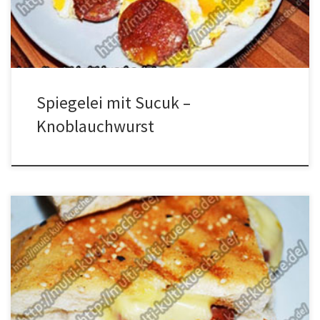
nie da der Sucuk […]
Spiegelei mit Sucuk –
Knoblauchwurst
Zutaten für Sucuk Sandwich 4 Stücke Fladenbrot4 Scheiben
Käseca. 16 Scheiben Sucuk (Knoblauchwurst) Zubereitung für
Sucuk Sandwich Die Brote öffnen, die Sucuk (Knoblauchwurst) und
Käsescheiben hinein legen und wieder zuklappen. Nun die Brote
in die Sandwich Maschine reinlegen, schließen und goldbraun
Toasten. Fertig ist das beste Rezept für Sucuk Sandwich. Video