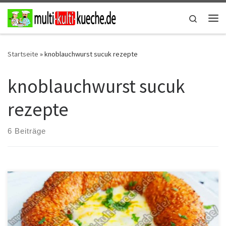
Zum Inhalt springen
Search
Me
Startseite
»
knoblauchwurst sucuk rezepte
knoblauchwurst sucuk
rezepte
6 Beiträge
Zutaten für Simit mit Sucuk und Ei 1 Ei1 Simit1 Sucuketwas Käse