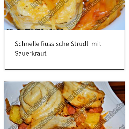
geben, das Wasser darf den Kohl aber nicht bedecken. Da sonst
der Teig […]
Schnelle Russische Strudli mit
Sauerkraut
Zutaten für Strudli mit Leberkäse Für den Teig500g Mehl1 Würfel
Hefe30ml Öl250ml warmes Wasser1 Päck. BackpulverSalz Für die
Rest700g Sauerkrau400g Leberkäse90g Tomaten Ketchup1 kg
Kartoffeln2 Zwiebeln3 EL. getrocknete PetersilieSalz und Pfeffer
Zubereitung für Strudli mit Leberkäse Die Kartoffeln schälen und in