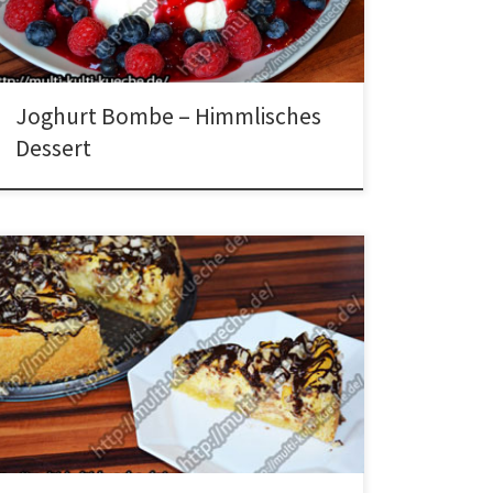
geschlagene Sahne dazugeben und noch einmal
vermischen. Ein Sieb auf eine Schüssel stellen […]
Joghurt Bombe – Himmlisches
Dessert
Zutaten für Nusskuchen mit Vanille Quarkfüllung 4
Eier200g Mehl160g Butter120g Zucker1 Bio
Zitrone250g Magerquark200g Sahne200g Schmand1
Päck. Vanillepudding100g Zartbitter Kuvertüre100g
Paranusskerne Zubereitung Aus 1 Eigelb, dem Mehl,
der Butter und 50g Zucker einen Teig herstellen. Den
Teig in eine gefettete Form geben und an den Boden
und den Rand drücken. […]