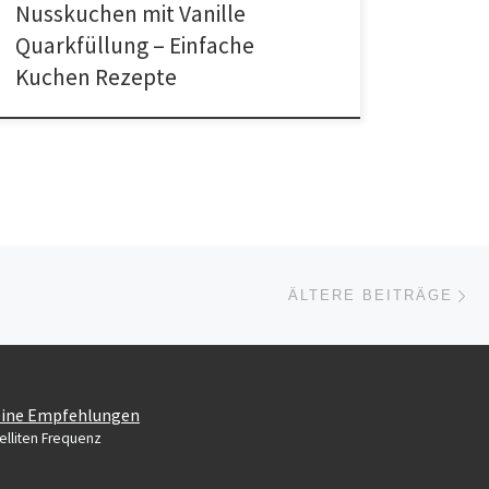
Nusskuchen mit Vanille
Quarkfüllung – Einfache
Kuchen Rezepte
Äl
ÄLTERE BEITRÄGE
ine Empfehlungen
elliten Frequenz