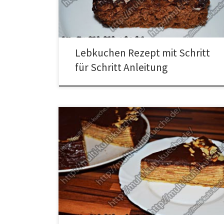
Nun Mehl, Vanillezucker, Zucker, Backpulver. Kakao,
Lebkuchengewürz, Eier, Honig und die
Butter/Milchmischung miteinander vermischen. Die […]
Lebkuchen Rezept mit Schritt
für Schritt Anleitung
Zutaten für Baumkuchen Für den Teig6 Eier
(getrennt)150g Mehl250g Butter250g Zucker1/2 Päck.
Backpulver100g Marzipan100g Speisestärke1 Fläschen
Bittermandelaroma1 Päck. VanillezuckerSaft von einer
halben Orange Zum bestreichenca. 4 EL
Aprikosenmarmelade Zum DekorierenZartbitter
Glasur50g Mandelblättchen Zubereitung für
Baumkuchen Das Eiweiß in eine Schüssel geben, zu
Eischnee schlagen und dann bei Seite stellen. Nun […]