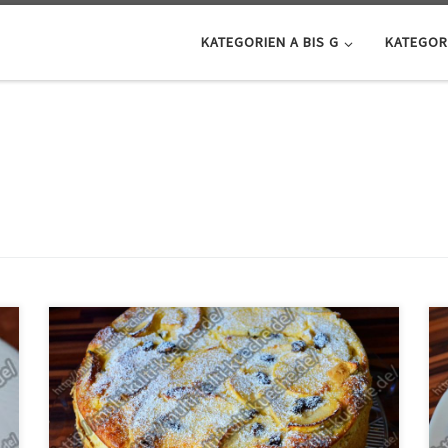
KATEGORIEN A BIS G
KATEGORI
Zutaten Apfel Schmand Kuchen Für den Teig2 Eier250g
Butter130g Zucker1/2 Päck. Backpulver400g Mehl Für
die Füllung50g Gemahlene Mandeln1 kg Äpfel1
Fläschchen Rum Aroma60g RosinenSaft einer Zitrone
Für die Creme4 Eier70g Zucker400g Schmand200ml
Sahne2 Päck. Vanillezucker50g Stärke Zum