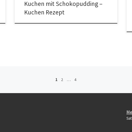
Kuchen mit Schokopudding –
Kuchen Rezept
1
2
…
4
Me
Sat