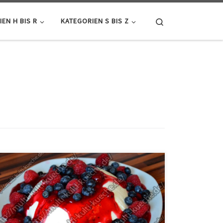
Search
EN H BIS R
KATEGORIEN S BIS Z
Zutaten für Joghurt Bombe 500g Joghurt400ml
Sahne130g Zucker1 Vanille Aromaetwas
Zitronensaft250g verschiedene Beerenetwas Rote
Grütze Zubereitung Die Sahne steif schlagen. Nun den
Joghurt mit dem Zucker, dem Vanille Aroma und dem
Zitronensaft gut vermischen. Dann die steif