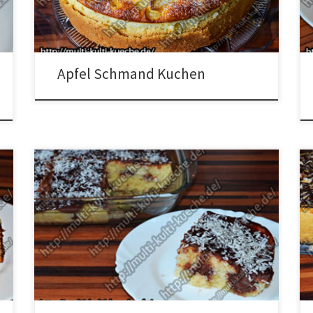
bestreuenPuderzucker Zubereitung Alle Zutaten für
den Teig in eine Schüssel geben und miteinander […]
Apfel Schmand Kuchen
Zutaten 2 Eier120g Zucker70ml Öl600ml Milch200g
Mehl1 Pack. Backpulver1 Pack. Vanillezucker1 Schoko
PuddingpulverKokosraspeln Zubereitung Die Eier und
80g Zucker vermischen. Dann das Öl, 100ml Milch,
Backpulver, Vanillezucker und das Mehl dazugeben
und daraus einen Teig herstellen. Die Form mit etwas
Öl einfetten. Den Teig hinein geben und bei 180°C
goldbraun […]