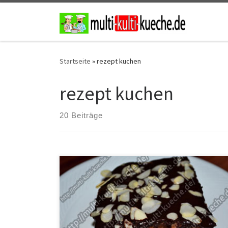
Zum Inhalt springen
Startseite
»
rezept kuchen
rezept kuchen
20 Beiträge
Zutaten für Lebkuchen Rezept 300g Dinkel-
Vollkornmehl1 Pack. Vanillezucker400g Zucker1 Pack.
Backpulver4 EL. Kakao1 Pack. Lebkuchengewürz250
ml. Milch150g Butter5 EL. Honig4 EierZartbitter
Kuvertüregehobelte Mandeln Zubereitung Als erstes
Milch und Butter in einen Topf geben und schmelzen.