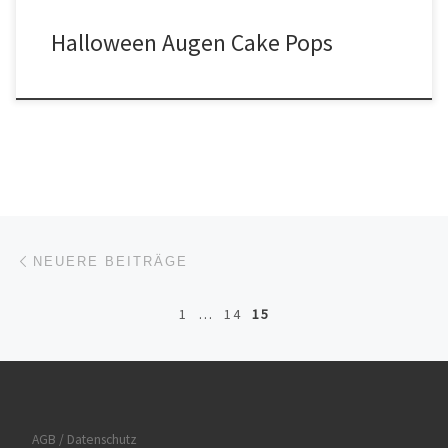
Halloween Augen Cake Pops
Beitrags-Navigation
Neuere Beiträge
NEUERE BEITRÄGE
1
…
14
15
AGB / Datenschutz