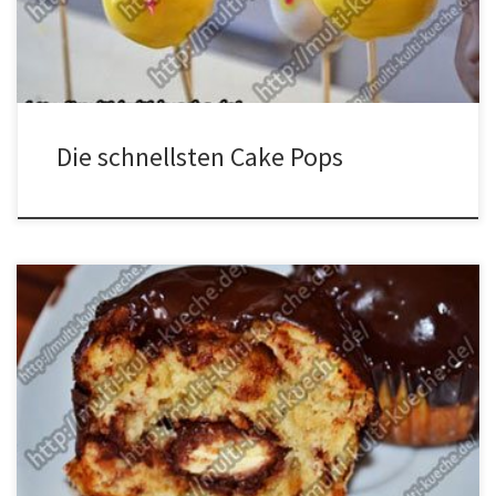
leicht formen lässt. Nun der Masse die gewünschte […]
Die schnellsten Cake Pops
Zutaten 2 Pack. Kinderschokoladen 250 ml Buttermilch 150g Butter
2 Eier 80g Zucker 1 Pack. Vanillezucker 300g Mehl 1 Backpulver 12
Kinder Schoko-Bons Torten Guss Zubereitung für die Muffins Als
erstes die Kinderschokolade klein hacken. Nun aus Butter, Eiern ,
Mehl, Buttermilch, Zucker, Backpulver und Vanillezucker einen
Teig herstellen. Dann […]