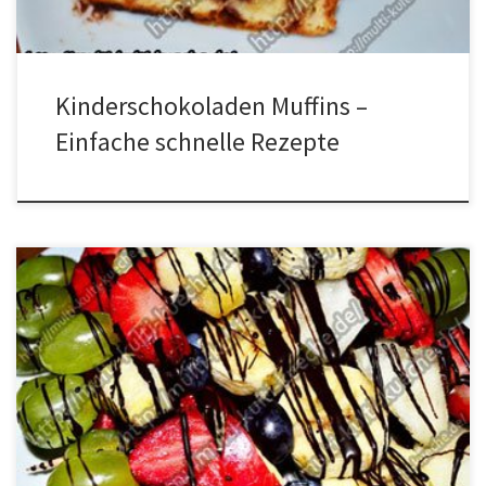
Kinderschokoladen Muffins –
Einfache schnelle Rezepte
Zutaten Weintrauben Erdbeeren 1 Apfel 1 Banane 1/2
Honigmelone Heidelbeeren 2 Schokoglasur Spieße Zubereitung
Das Obst waschen und klein schneiden. Jetzt das Obst auf die
Spieße ziehen. Und mit der geschmolzenen Schokolade
fädenförmig überziehen. Aushärten lassen, die Spieße umdrehen
und den Vorgang wiederholen. Obstspieße mit Schokolade Video
Anleitung