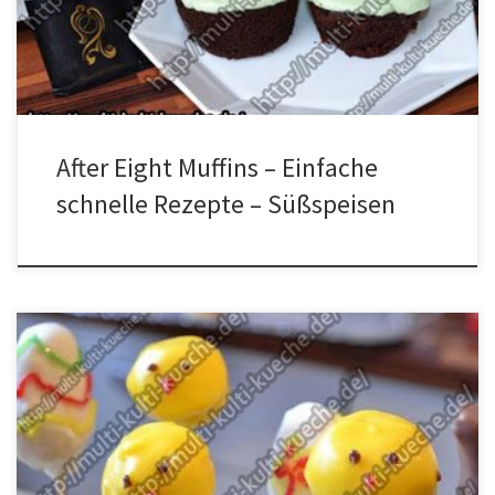
Zubereitung für After Eight Muffins Den Zucker mit der Butter
vermischen. Dann das Ei dazugeben […]
After Eight Muffins – Einfache
schnelle Rezepte – Süßspeisen
Zutaten für Cake Pops 1 Becher Schmand1 Fertig Kuchen3
verschiedene Lebensmittelfarbe1 weiße Glasur1 Schoko
Glasuretwas Öl um die Glasur zu verdünnen Zubereitung Den Guss
vom Kuchen entfernen. Kuchen klein schneiden und dann
Zerbröseln. Schmand nach und nach hinzufügen, bis die Masse sich