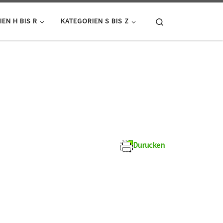
Search
EN H BIS R
KATEGORIEN S BIS Z
Durucken