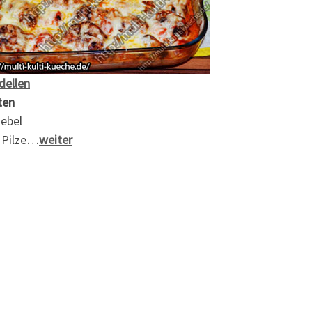
dellen
ten
iebel
 Pilze…
weiter