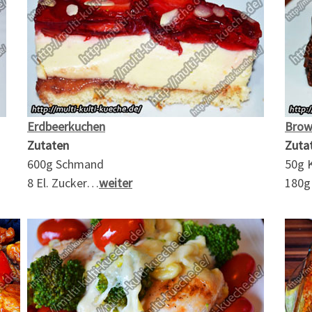
Erdbeerkuchen
Brow
Zutaten
Zuta
600g Schmand
50g 
8 El. Zucker…
weiter
180g