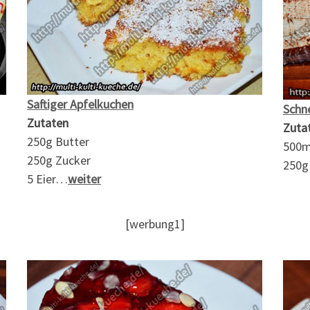
Saftiger Apfelkuchen
Schn
Zutaten
Zuta
250g Butter
500m
250g Zucker
250g
5 Eier…
weiter
[werbung1]