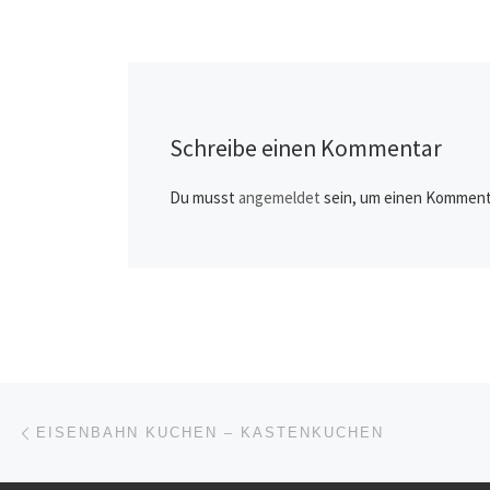
Schreibe einen Kommentar
Du musst
angemeldet
sein, um einen Komment
Beitragsnavigation
Vorheriger Beitrag
EISENBAHN KUCHEN – KASTENKUCHEN