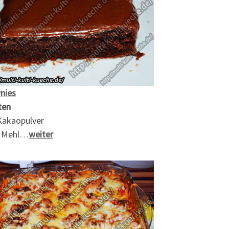
nies
ten
Kakaopulver
 Mehl…
weiter