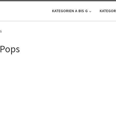
KATEGORIEN A BIS G
KATEGORI
ps
 Pops