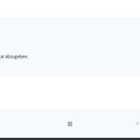
ar abzugeben.
ZURÜCK ZUR BEITRAGSL
A