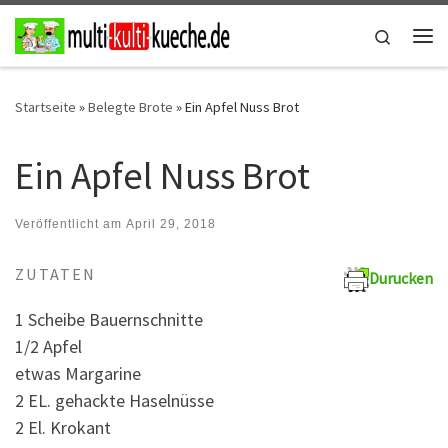
Zum Inhalt springen
Search
Me
Startseite
»
Belegte Brote
»
Ein Apfel Nuss Brot
Ein Apfel Nuss Brot
Veröffentlicht am
April 29, 2018
ZUTATEN
Durucken
1 Scheibe Bauernschnitte
1/2 Apfel
etwas Margarine
2 EL. gehackte Haselnüsse
2 El. Krokant