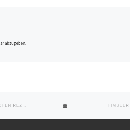
ar abzugeben.
ZURÜCK ZUR BEITRAGSL
JOHANNISBEER JOGHURT KUCHEN – EINFACHE KUCHEN REZEPT
HIMBEER