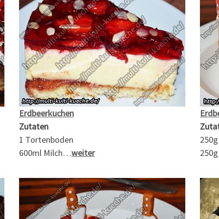
Erdbeerkuchen
Erdb
Zutaten
Zuta
1 Tortenboden
250g
600ml Milch…
weiter
250g