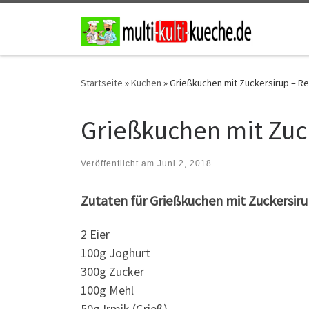
Zum Inhalt springen
Startseite
»
Kuchen
»
Grießkuchen mit Zuckersirup – Reze
Grießkuchen mit Zucke
Veröffentlicht am
Juni 2, 2018
Zutaten für Grießkuchen mit Zuckersir
2 Eier
100g Joghurt
300g Zucker
100g Mehl
50g Irmik (Grieß)