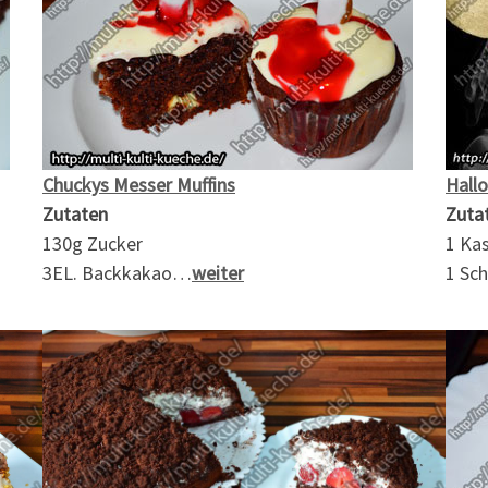
Chuckys Messer Muffins
Hall
Zutaten
Zuta
130g Zucker
1 Ka
3EL. Backkakao…
weiter
1 S