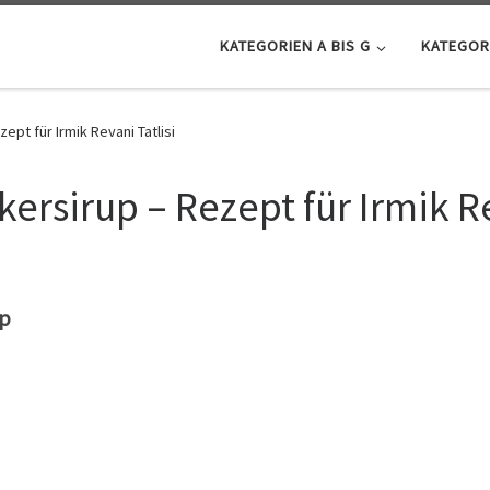
KATEGORIEN A BIS G
KATEGORI
pt für Irmik Revani Tatlisi
rsirup – Rezept für Irmik Re
up