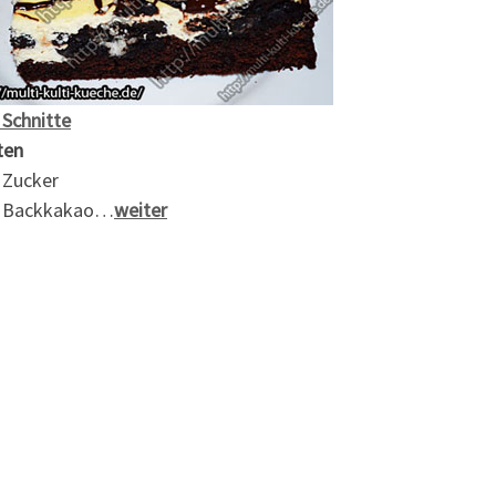
 Schnitte
ten
 Zucker
 Backkakao…
weiter