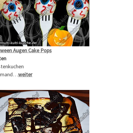
oween Augen Cake Pops
ten
stenkuchen
chmand…
weiter