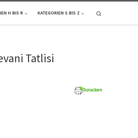
Search
EN H BIS R
KATEGORIEN S BIS Z
vani Tatlisi
Durucken