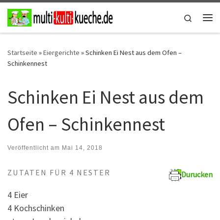
Zum Inhalt springen
Search
Me
Startseite
»
Eiergerichte
»
Schinken Ei Nest aus dem Ofen –
Schinkennest
Schinken Ei Nest aus dem
Ofen – Schinkennest
Veröffentlicht am
Mai 14, 2018
ZUTATEN FÜR 4 NESTER
Durucken
4 Eier
4 Kochschinken