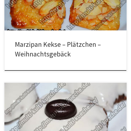
wickeln und für Mindestens 1 Stunde in den Kühlschrank stellen.
[…]
Marzipan Kekse – Plätzchen –
Weihnachtsgebäck
Zutaten für Mokka Kekse / Mokka Plätzchen 1 Ei1 Eigelb20g
Kaffee50g gemahlene Haselnüsse50g gemahlene Walnüsse100g
brauner Zucker140g Mehl1/2 Pack. Backpulver60g Butter1 Pack.
VanillezuckerVanille GlasurSchoko Mokkabohnen Zubereitung für
Mokka Kekse / Mokka Plätzchen Alle Zutaten außer Moccabohnen