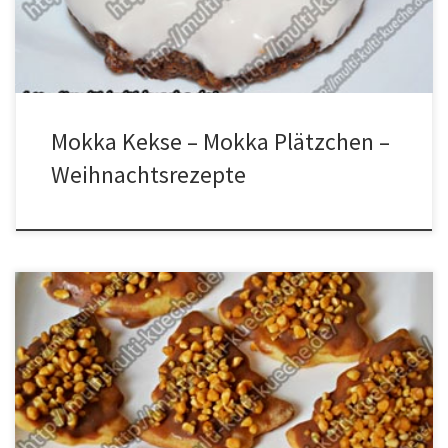
und Glasur in eine Schüssel geben und daraus einen Teig
herstellen. Nun den Teig […]
Mokka Kekse – Mokka Plätzchen –
Weihnachtsrezepte
Zutaten für Nuss Bäumchen Kekse – Weihnachtsgebäck Für den
Teig380g Mehl130g Puderzucker1 Eigelb250g Butter Für die
Deko150g Karamellisierte gehackte Erdnüsse150g Haselnussglasur
Zubereitung Alle Zutaten für den Teig in eine Schüssel geben und
vermischen. Den Teig in Frischhaltefolie wickeln und für 2 Stunden