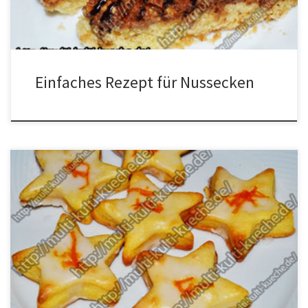
bestreichen. Jetzt die […]
Einfaches Rezept für Nussecken
Zutaten für Orangen Sterne Für den Teig1 Eigelb250g Mehl250g
Butter40g Puderzucker3EL Saft einer Orange1 Päck.
Orangenschalen Aroma Für die Glasur100g Puderzuckeretwas Saft
von einer Zitrone DekoAbgeriebene Schale einer Bio Orange
Zubereitung Alle Zutaten für den Teig in eine Schüssel geben und
zu einem Teig verkneten. Den Teig in Frischhaltefolie wickeln […]