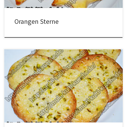
Orangen Sterne
Zutaten für Pistazien Kekse 150g Mehl125g Butter60g
Puderzucker1 TL Kardamon50g gehackte Pistazien Zubereitung
für Pistazien Kekse Alle Zutaten in eine größere Schüssel geben
und zu einem schönen Teig verkneten. Den Teig auf eine
bemehlte Arbeitsfläche geben und zu einer Rolle formen. In die
Frischhaltefolie wickeln und für ca. 2 Stunden […]