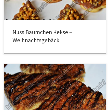
in den Kühlschrank legen. Nach der Kühlzeit den […]
Nuss Bäumchen Kekse –
Weihnachtsgebäck
Zutaten für die Nussecken 2 Eier350g Butter350g Zucker300g
Mehl1/2 Pack BackpulverAprikosenkonfitüre2 Pack.
Vanillezucker200g gemahlene Haselnüsse200g gehackte
Haselnüsse4 EL WasserSchoko Kuchenglasur Zubereitung für
Nussecken Aus Eiern,150g Butter, 150g Zucker, Mehl und
Backpulver einen Teig herstellen. Den Teig auf einem gefetteten
Backblech verteilen. Nun den Teig mit der Aprikosenmarmelade