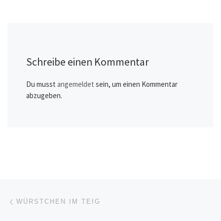
Schreibe einen Kommentar
Du musst
angemeldet
sein, um einen Kommentar
abzugeben.
Beitragsnavigation
Vorheriger Beitrag
WÜRSTCHEN IM TEIG