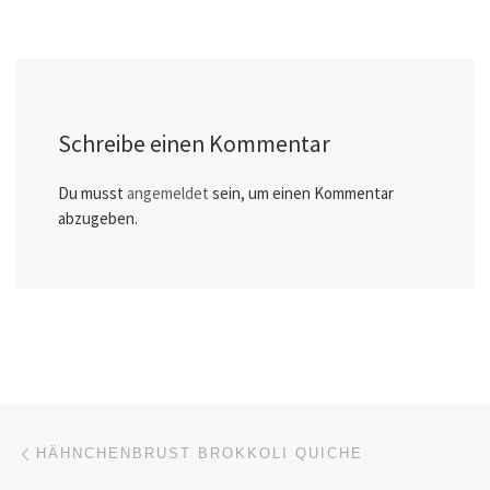
Schreibe einen Kommentar
Du musst
angemeldet
sein, um einen Kommentar
abzugeben.
Beitragsnavigation
Vorheriger Beitrag
HÄHNCHENBRUST BROKKOLI QUICHE