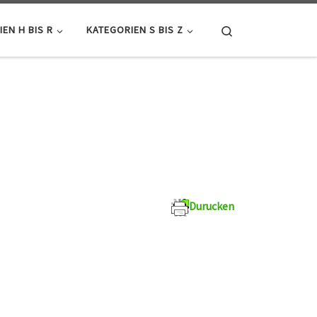
Search
EN H BIS R
KATEGORIEN S BIS Z
Durucken