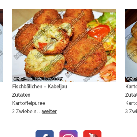
Fischbällchen – Kabeljau
Kart
Zutaten
Zuta
Kartoffelpüree
Karto
2 Zwiebeln…
weiter
3 Zw