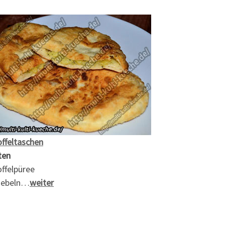
offeltaschen
ten
ffelpüree
iebeln…
weiter