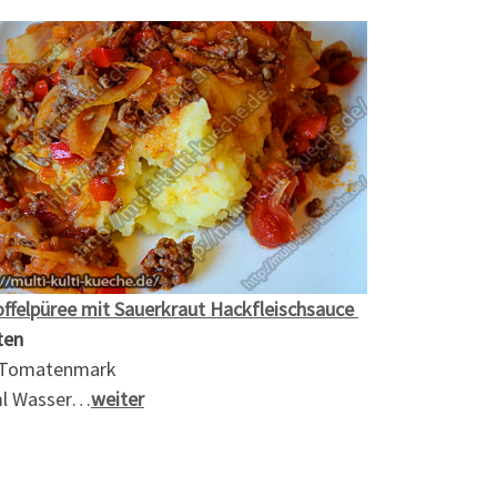
offelpüree mit Sauerkraut Hackfleischsauce
ten
 Tomatenmark
l Wasser…
weiter