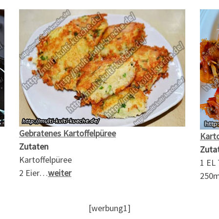
Gebratenes Kartoffelpüree
Kart
Zutaten
Zuta
Kartoffelpüree
1 EL
2 Eier…
weiter
250m
[werbung1]