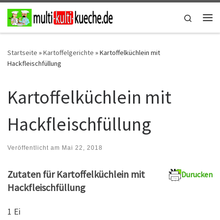
Zum Inhalt springen
Search
Me
Startseite
»
Kartoffelgerichte
»
Kartoffelküchlein mit
Hackfleischfüllung
Kartoffelküchlein mit
Hackfleischfüllung
Veröffentlicht am
Mai 22, 2018
Zutaten für Kartoffelküchlein mit
Durucken
Hackfleischfüllung
1 Ei