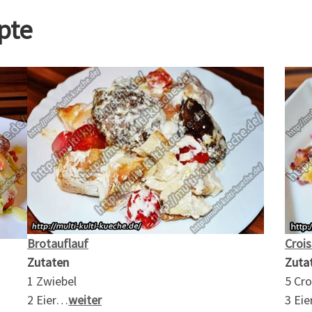
pte
Brotauflauf
Crois
Zutaten
Zuta
1 Zwiebel
5 Cro
2 Eier…
weiter
3 Ei