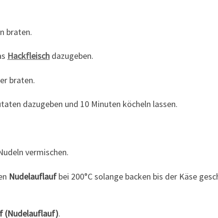
n braten.
as
Hackfleisch
dazugeben.
er braten.
Zutaten dazugeben und 10 Minuten köcheln lassen.
Nudeln vermischen.
den
Nudelauflauf
bei 200°C solange backen bis der Käse ges
f (Nudelauflauf)
.