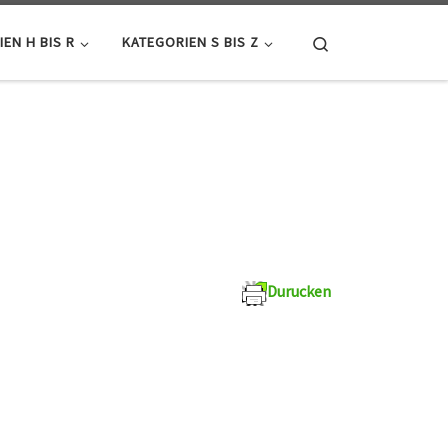
Search
EN H BIS R
KATEGORIEN S BIS Z
Durucken