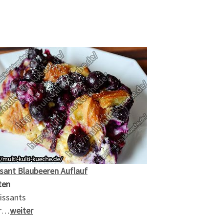
sant Blaubeeren Auflauf
ten
issants
er…
weiter