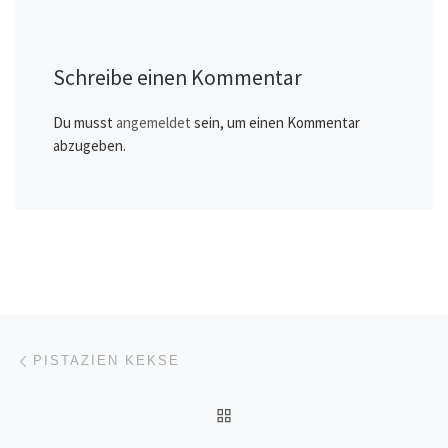
Schreibe einen Kommentar
Du musst
angemeldet
sein, um einen Kommentar
abzugeben.
Beitragsnavigation
Vorheriger Beitrag
PISTAZIEN KEKSE
ZURÜCK ZUR BEITRAGSL