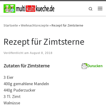
Zum Inhalt springen
Search
Me
Startseite
»
Weihnachtsrezepte
»
Rezept für Zimtsterne
Rezept für Zimtsterne
Veröffentlicht am
August 8, 2018
Zutaten für Zimtsterne
Durucken
3 Eier
400g gemahlene Mandeln
440g Puderzucker
3 Tl. Zimt
Walnüsse